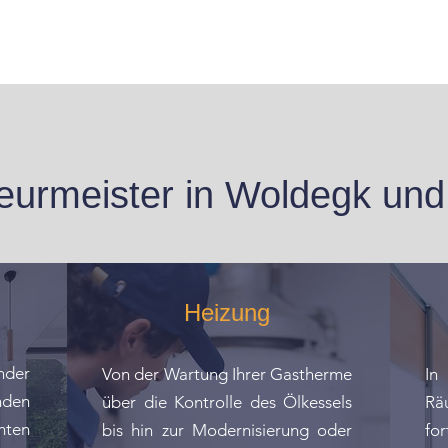
lateurmeister in Woldegk u
Heizung
nder
Von der Wartung Ihrer Gastherme
In
nden
über die Kontrolle des Ölkessels
Rä
mten
bis hin zur Modernisierung oder
for