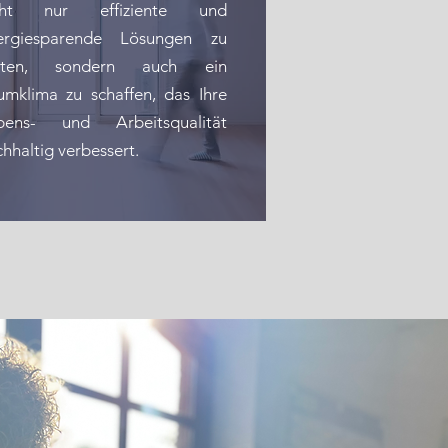
cht nur effiziente und
ergiesparende Lösungen zu
eten, sondern auch ein
umklima zu schaffen, das Ihre
bens- und Arbeitsqualität
hhaltig verbessert.