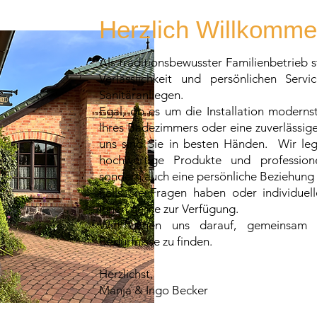
Herzlich Willkomm
Als traditionsbewusster Familienbetrieb 
Verlässlichkeit und persönlichen Ser
Sanitäranliegen.
Egal, ob es um die Installation moderns
Ihres Badezimmers oder eine zuverlässig
uns sind Sie in besten Händen. Wir leg
hochwertige Produkte und professionel
sondern auch eine persönliche Beziehung
Falls Sie Fragen haben oder individuel
Ihnen gerne zur Verfügung.
Wir freuen uns darauf, gemeinsam L
Bedürfnisse zu finden.
Herzlichst,
Manja & Ingo Becker