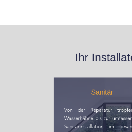
Ihr Instal
Sanitär
Von der Reparatur tropfe
Wasserhähne bis zur umfasse
Sanitärinstallation im gesa