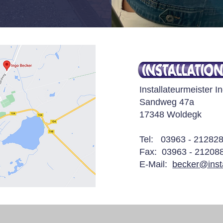
Installateurmeister 
Sandweg 47a
17348 Woldegk
Tel:
03
963 - 21282
Fax: 03963 - 21208
E-Mail:
becker@inst