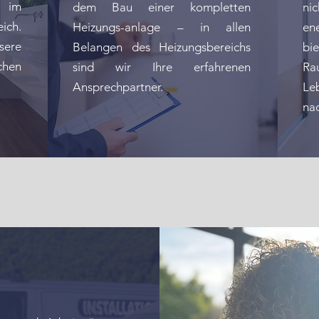
e im
dem Bau einer kompletten
ni
ich.
Heizungs-anlage – in allen
en
ere
Belangen des Heizungsbereichs
bi
chen
sind wir Ihre erfahrenen
Ra
Ansprechpartner.
Le
nac