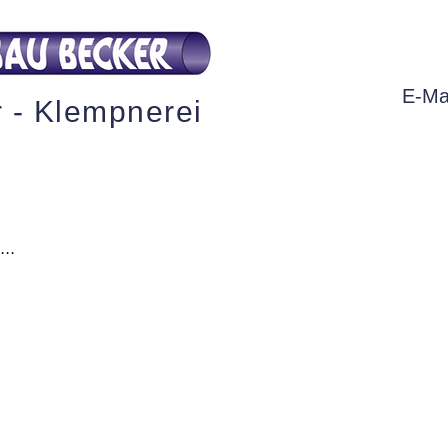
E-Ma
r - Klempnerei
...